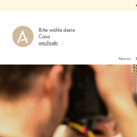
Direkt
zum
Inhalt
Bitte wähle deine
Casa
wechseln
Nuovo
Keine Auswahl
Ahrweiler
Bad Zwischenahn
Baden-Baden
Berlin-Friedrichshagen
Berlin-Lichterfelde