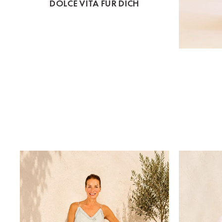
DOLCE VITA FÜR DICH
St.Pölten
Staufen
Stuttgart
Timmendorf
Tulln
Tuttlingen
Wien Hietzing (13.Bez.)
Wismar
Wustrow
Zwettl