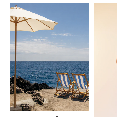
Innsbruck
Kiel-CittiPark
Krems
Leipzig
Linz
Lindau
Lübeck
Münster
Oldenburg
Potsdam
Rostock
Schwerin