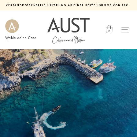
Direkt
VERSANDKOSTENFREIE LIEFERUNG AB EINER BESTELLSUMME VON 99€
zum
Diashow
Inhalt
pausieren
Wähle deine Casa