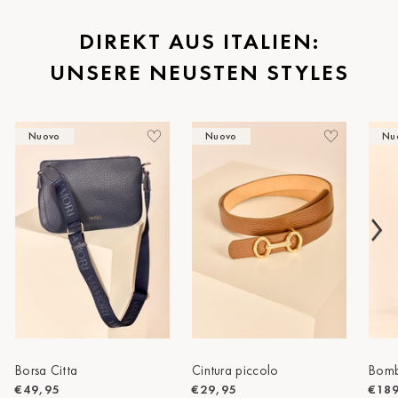
St.Pölten
DIREKT AUS ITALIEN:
UNSERE NEUSTEN STYLES
Staufen
Stuttgart
Nuovo
Nuovo
Nu
Timmendorf
Tulln
Tuttlingen
Wien Hietzing (13.Bez.)
Wismar
Wustrow
Zwettl
Borsa Citta
Cintura piccolo
Bomb
€49,95
€29,95
€18