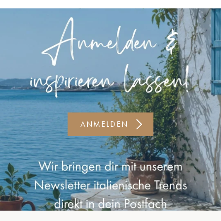
Kiel-CittiPark
Krems
Leipzig
Linz
Lindau
Lübeck
ANMELDEN
Münster
Oldenburg
Potsdam
Rostock
Schwerin