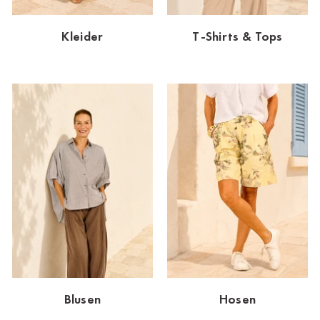
Dornbirn
Kleider
T-Shirts & Tops
Dortmund-Hombruch
Düsseldorf-Benrath
Essen
HH-AEZ
HH-EEZ
HH-Eppendorf
HH-Hanseviertel
HH-Wandsbek
Hannover
Blusen
Hosen
Innsbruck