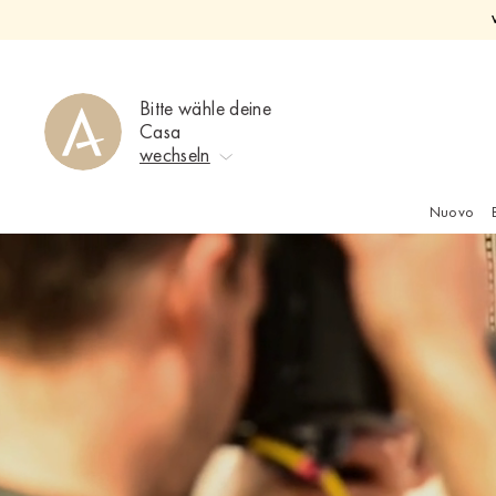
Direkt
zum
Inhalt
Bitte wähle deine
Casa
wechseln
Nuovo
Keine Auswahl
Ahrweiler
Bad Zwischenahn
Baden-Baden
Berlin-Friedrichshagen
Berlin-Lichterfelde