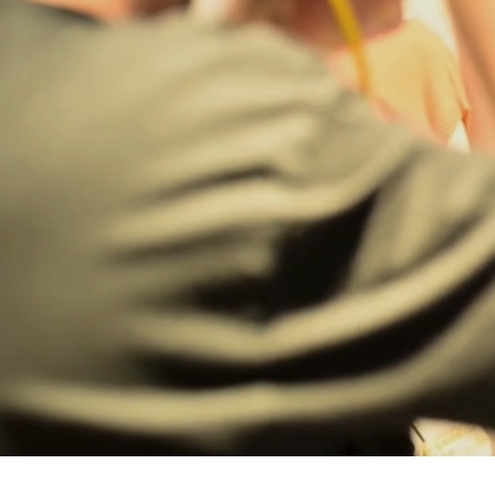
Bregenz
Bruck ad Leitha
Buxtehude
Dornbirn
Dortmund-Hombruch
Düsseldorf-Benrath
Essen
HH-AEZ
HH-EEZ
HH-Eppendorf
HH-Hanseviertel
HH-Wandsbek
Hannover