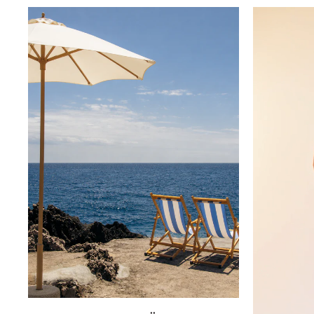
Innsbruck
Kiel-CittiPark
Krems
Leipzig
Linz
Lindau
Lübeck
Münster
Oldenburg
Potsdam
Rostock
Schwerin