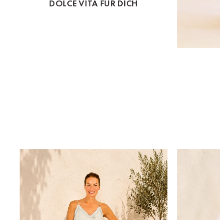
DOLCE VITA FÜR DICH
St.Pölten
Staufen
Stuttgart
Timmendorf
Tulln
Tuttlingen
Wien Hietzing (13.Bez.)
Wismar
Wustrow
Zwettl