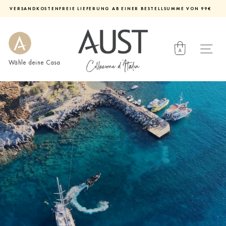
Direkt
VERSANDKOSTENFREIE LIEFERUNG AB EINER BESTELLSUMME VON 99€
zum
Diashow
Inhalt
pausieren
Wähle deine Casa