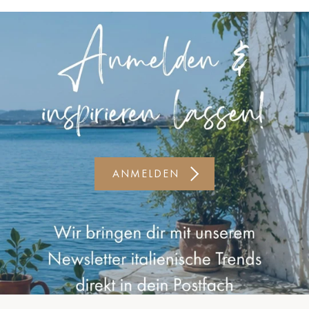
Kiel-CittiPark
Krems
Leipzig
Linz
Lindau
Lübeck
ANMELDEN
Münster
Oldenburg
Potsdam
Rostock
Schwerin