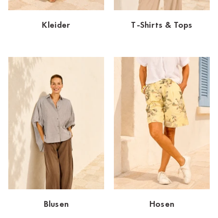
Dornbirn
Kleider
T-Shirts & Tops
Dortmund-Hombruch
Düsseldorf-Benrath
Essen
HH-AEZ
HH-EEZ
HH-Eppendorf
HH-Hanseviertel
HH-Wandsbek
Hannover
Blusen
Hosen
Innsbruck