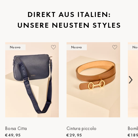
St.Pölten
DIREKT AUS ITALIEN:
UNSERE NEUSTEN STYLES
Staufen
Stuttgart
Nuovo
Nuovo
Nu
Timmendorf
Tulln
Tuttlingen
Wien Hietzing (13.Bez.)
Wismar
Wustrow
Zwettl
Borsa Citta
Cintura piccolo
Bomb
€49,95
€29,95
€18