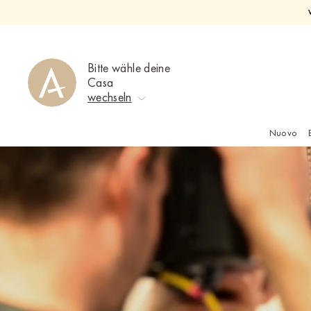
Direkt
zum
Inhalt
Bitte wähle deine
Casa
wechseln
Nuovo
Keine Auswahl
Ahrweiler
Bad Zwischenahn
Baden-Baden
Berlin-Friedrichshagen
Berlin-Lichterfelde