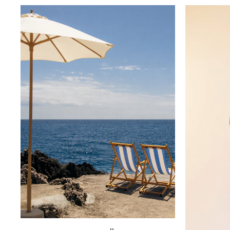
Innsbruck
Kiel-CittiPark
Krems
Leipzig
Linz
Lindau
Lübeck
Münster
Oldenburg
Potsdam
Rostock
Schwerin