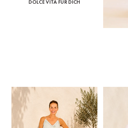
DOLCE VITA FÜR DICH
St.Pölten
Staufen
Stuttgart
Timmendorf
Tulln
Tuttlingen
Wien Hietzing (13.Bez.)
Wismar
Wustrow
Zwettl