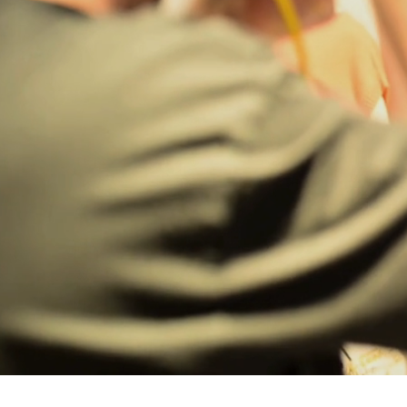
Bregenz
Bruck ad Leitha
Buxtehude
Dornbirn
Dortmund-Hombruch
Düsseldorf-Benrath
Essen
HH-AEZ
HH-EEZ
HH-Eppendorf
HH-Hanseviertel
HH-Wandsbek
Hannover