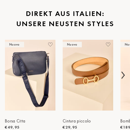
St.Pölten
DIREKT AUS ITALIEN:
UNSERE NEUSTEN STYLES
Staufen
Stuttgart
Nuovo
Nuovo
Nu
Timmendorf
Tulln
Tuttlingen
Wien Hietzing (13.Bez.)
Wismar
Wustrow
Zwettl
Borsa Citta
Cintura piccolo
Bomb
€49,95
€29,95
€18