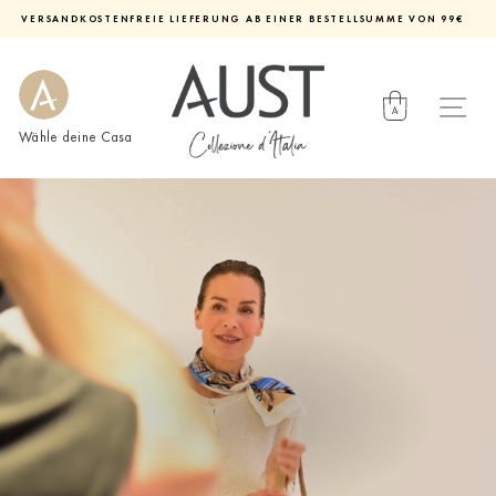
Direkt
VERSANDKOSTENFREIE LIEFERUNG AB EINER BESTELLSUMME VON 99€
zum
Diashow
Inhalt
pausieren
Wähle deine Casa