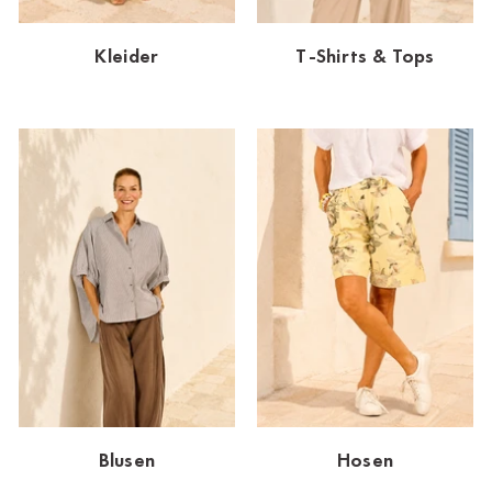
Dornbirn
Kleider
T-Shirts & Tops
Dortmund-Hombruch
Düsseldorf-Benrath
Essen
HH-AEZ
HH-EEZ
HH-Eppendorf
HH-Hanseviertel
HH-Wandsbek
Hannover
Blusen
Hosen
Innsbruck