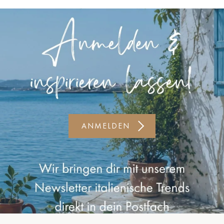
Kiel-CittiPark
Krems
Leipzig
Linz
Lindau
Lübeck
ANMELDEN
Münster
Oldenburg
Potsdam
Rostock
Schwerin