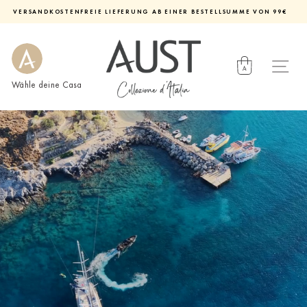
Direkt
VERSANDKOSTENFREIE LIEFERUNG AB EINER BESTELLSUMME VON 99€
zum
Diashow
Inhalt
pausieren
Wähle deine Casa