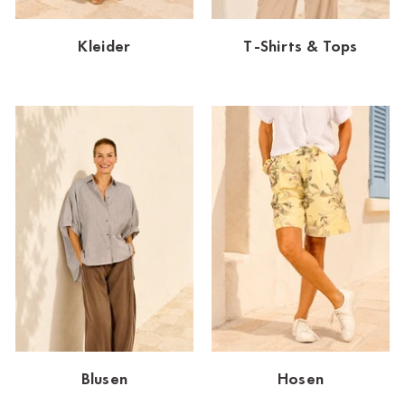
Dornbirn
Kleider
T-Shirts & Tops
Dortmund-Hombruch
Düsseldorf-Benrath
Essen
HH-AEZ
HH-EEZ
HH-Eppendorf
HH-Hanseviertel
HH-Wandsbek
Hannover
Blusen
Hosen
Innsbruck