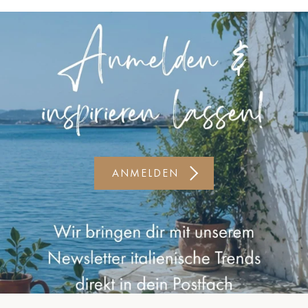
Kiel-CittiPark
Krems
Leipzig
Linz
Lindau
Lübeck
ANMELDEN
Münster
Oldenburg
Potsdam
Rostock
Schwerin