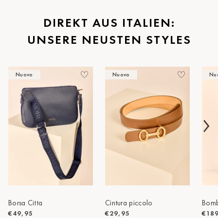
St.Pölten
DIREKT AUS ITALIEN:
UNSERE NEUSTEN STYLES
Staufen
Stuttgart
Nuovo
Nuovo
Nu
Timmendorf
Tulln
Tuttlingen
Wien Hietzing (13.Bez.)
Wismar
Wustrow
Zwettl
Borsa Citta
Cintura piccolo
Bomb
€49,95
€29,95
€18